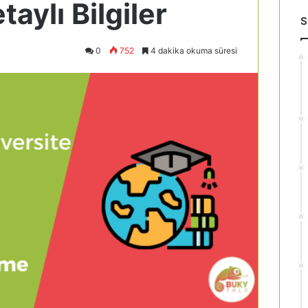
aylı Bilgiler
S
0
752
4 dakika okuma süresi