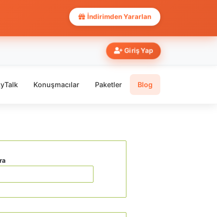
İndirimden Yararlan
Giriş Yap
yTalk
Konuşmacılar
Paketler
Blog
ra