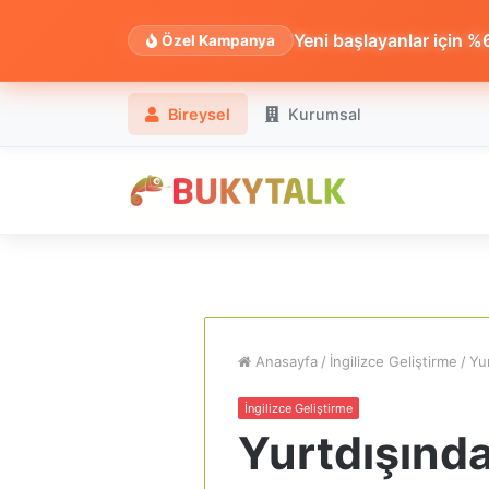
Yeni başlayanlar için %60
Özel Kampanya
Bireysel
Kurumsal
Anasayfa
/
İngilizce Geliştirme
/
Yu
İngilizce Geliştirme
Yurtdışında