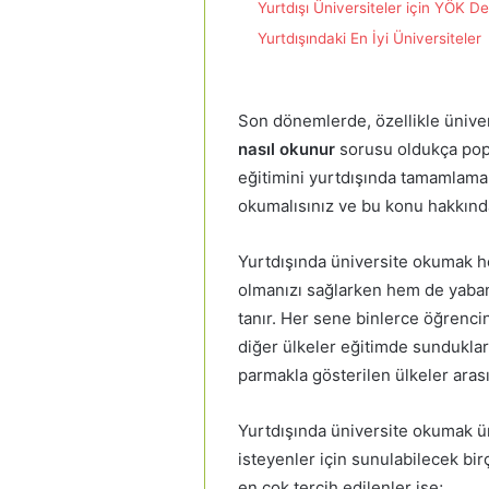
Yurtdışı Üniversiteler için YÖK De
Yurtdışındaki En İyi Üniversiteler
Son dönemlerde, özellikle üniver
nasıl okunur
sorusu oldukça popül
eğitimini yurtdışında tamamlamak
okumalısınız ve bu konu hakkınd
Yurtdışında üniversite okumak h
olmanızı sağlarken hem de yabanc
tanır. Her sene binlerce öğrencini
diğer ülkeler eğitimde sunduklar
parmakla gösterilen ülkeler arası
Yurtdışında üniversite okumak ün
isteyenler için sunulabilecek bir
en çok tercih edilenler ise;