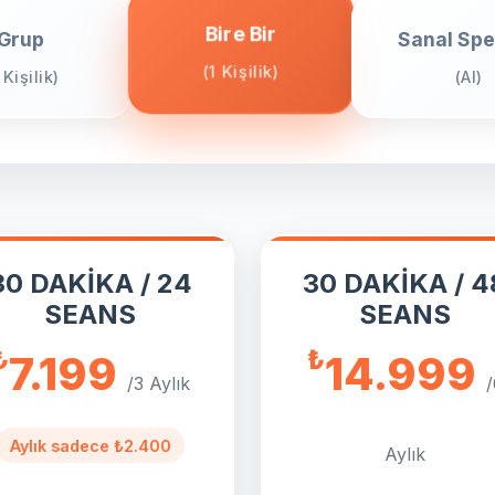
Bire Bir
Grup
Sanal Sp
(1 Kişilik)
 Kişilik)
(AI)
30 DAKİKA / 24
30 DAKİKA / 4
SEANS
SEANS
₺
₺
7.199
14.999
/3 Aylık
/
Aylık sadece ₺2.400
Aylık