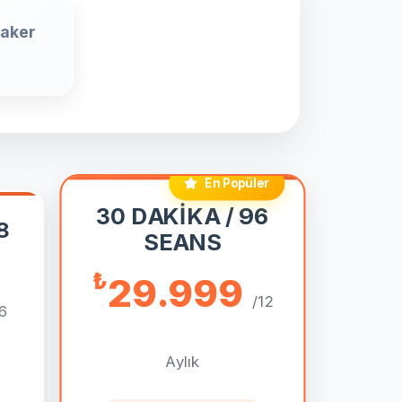
eaker
En Popüler
30 DAKİKA / 96
8
SEANS
₺
29.999
/12
6
Aylık