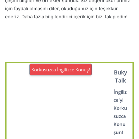
çeşitli bilgiler ve örnekler sunduk. Siz değerli okurlarımız
için faydalı olmasını diler, okuduğunuz için teşekkür
ederiz. Daha fazla bilgilendirici içerik için bizi takip edin!
Korkusuzca İngilizce Konuş!
Buky
Talk
İngiliz
ce'yi
Korku
suzca
Konu
şun!