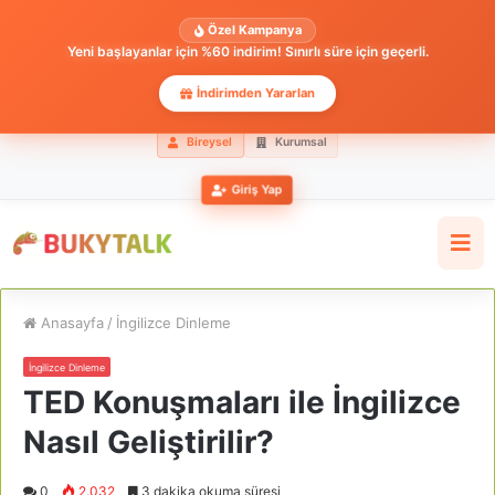
Özel Kampanya
Yeni başlayanlar için %60 indirim! Sınırlı süre için geçerli.
İndirimden Yararlan
Bireysel
Kurumsal
Giriş Yap
Anasayfa
/
İngilizce Dinleme
İngilizce Dinleme
TED Konuşmaları ile İngilizce
Nasıl Geliştirilir?
0
2.032
3 dakika okuma süresi