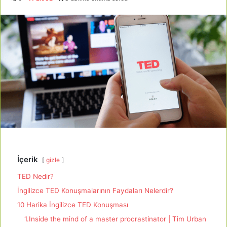
İçerik
gizle
TED Nedir?
İngilizce TED Konuşmalarının Faydaları Nelerdir?
10 Harika İngilizce TED Konuşması
1.Inside the mind of a master procrastinator | Tim Urban