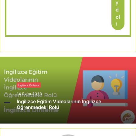
y
d
ol
!
İngilizce Dinleme
14 Ekim 2023
İngilizce Eğitim Videolarının İngilizce
Öğrenmedeki Rolü