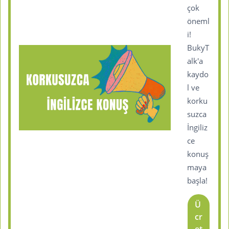
çok
öneml
i!
BukyT
alk'a
kaydo
l ve
korku
suzca
İngiliz
ce
konuş
maya
başla!
Ü
cr
et