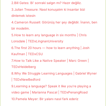
2.Bill Gates: Bi’ sonraki salgın mı? Hazır değiliz.
3.Julian Treasure: Nasıl konuşalım ki insanlar bizi
dinlemek istesin
4.Cameron Russell: Görünüş her şey değildir. İnanın, ben
bir modelim.
5.How to learn any language in six months | Chris
Lonsdale | TEDxLingnanUniversity
6.The first 20 hours — how to learn anything | Josh
Kaufman | TEDxCSU
7.How to Talk Like a Native Speaker | Marc Green |
TEDxHeidelberg
8.Why We Struggle Learning Languages | Gabriel Wyner
| TEDxNewBedford
9.Learning a language? Speak it like you’re playing a
video game | Marianna Pascal | TEDxPenangRoad
10.Pamela Meyer: Bir yalanı nasıl fark ederiz