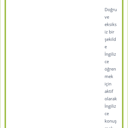
Doğru
ve
eksiks
iz bir
şekild
e
İngiliz
ce
öğren
mek
için
aktif
olarak
İngiliz
ce
konuş