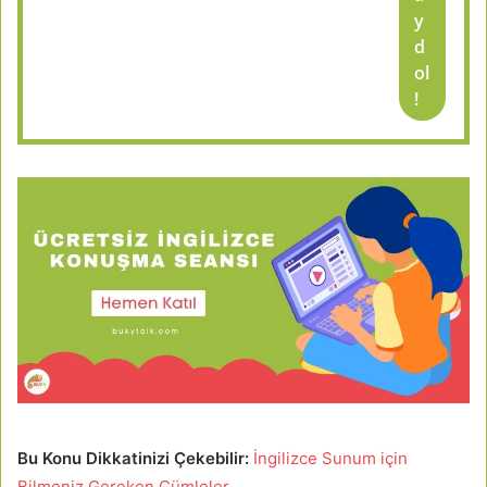
y
d
ol
!
Bu Konu Dikkatinizi Çekebilir:
İngilizce Sunum için
Bilmeniz Gereken Cümleler