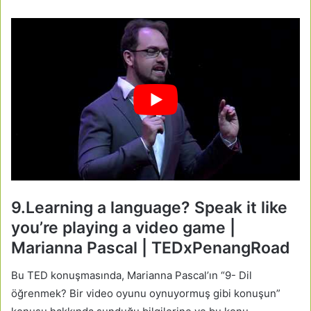
9.Learning a language? Speak it like
you’re playing a video game |
Marianna Pascal | TEDxPenangRoad
Bu TED konuşmasında, Marianna Pascal’ın “9- Dil
öğrenmek? Bir video oyunu oynuyormuş gibi konuşun”