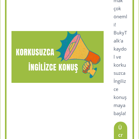
mak
çok
öneml
i!
BukyT
alk'a
kaydo
l ve
korku
suzca
İngiliz
ce
konuş
maya
başla!
Ü
cr