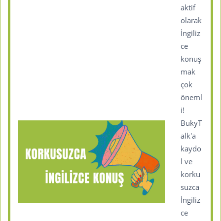
aktif
olarak
İngiliz
ce
konuş
mak
çok
öneml
i!
BukyT
alk'a
kaydo
l ve
korku
suzca
İngiliz
ce