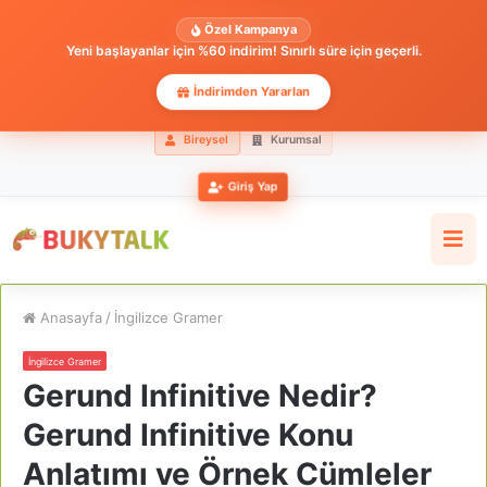
Özel Kampanya
Yeni başlayanlar için %60 indirim! Sınırlı süre için geçerli.
İndirimden Yararlan
Bireysel
Kurumsal
Giriş Yap
Anasayfa
/
İngilizce Gramer
İngilizce Gramer
Gerund Infinitive Nedir?
Gerund Infinitive Konu
Anlatımı ve Örnek Cümleler