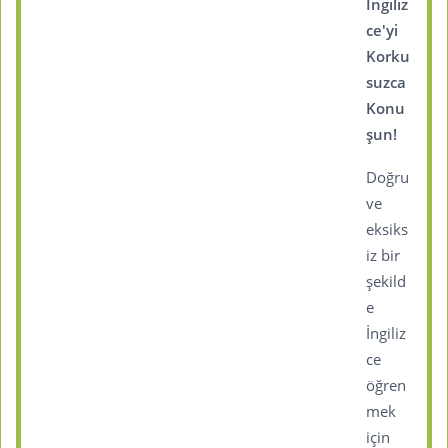
İngiliz
ce'yi
Korku
suzca
Konu
şun!
Doğru
ve
eksiks
iz bir
şekild
e
İngiliz
ce
öğren
mek
için