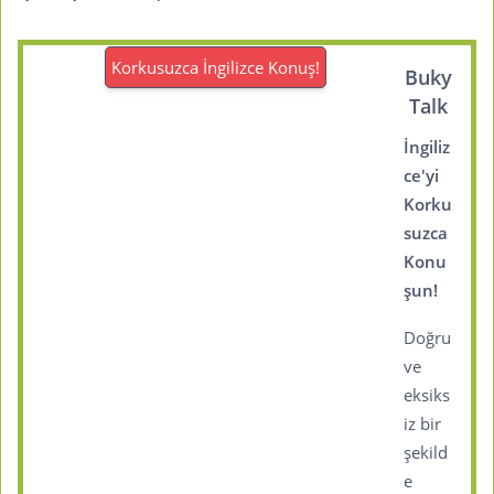
Korkusuzca İngilizce Konuş!
Buky
Talk
İngiliz
ce'yi
Korku
suzca
Konu
şun!
Doğru
ve
eksiks
iz bir
şekild
e