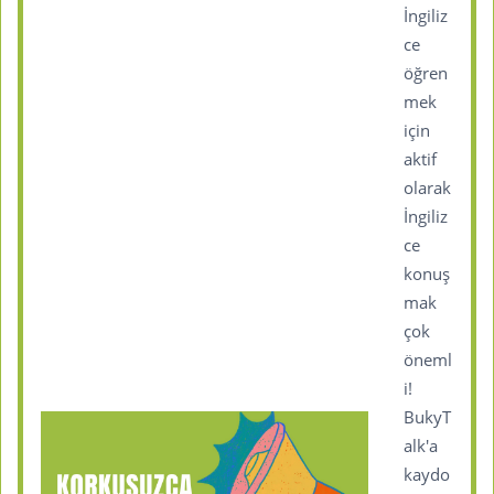
İngiliz
ce
öğren
mek
için
aktif
olarak
İngiliz
ce
konuş
mak
çok
öneml
i!
BukyT
alk'a
kaydo