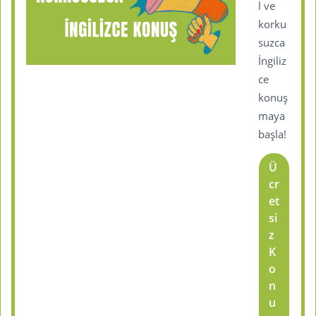
l ve
korku
suzca
İngiliz
ce
konuş
maya
başla!
Ü
cr
et
si
z
K
o
n
u