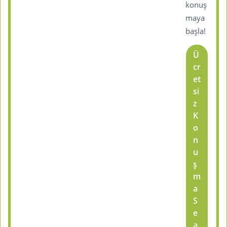
konuş
maya
başla!
Ü
cr
et
si
z
K
o
n
u
ş
m
a
S
e
a