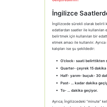
İngilizce Saatler
İngilizcede sürekli olarak belirli k
edatlardan saatler ile kullanılan ed
belirtmek için kullanılan bir edatt
etmek amacı ile kullanılır. Ayrıca
kalıpları ise şu şekildedir:
O’clock- saati belirttikten
Quarter- çeyrek 15 dakika 
Half- yarım- buçuk- 30 daki
Past- … kadar dakika geçiy
To- … dakika geçiyor.
Ayrıca; İngilizcedeki “minute” k