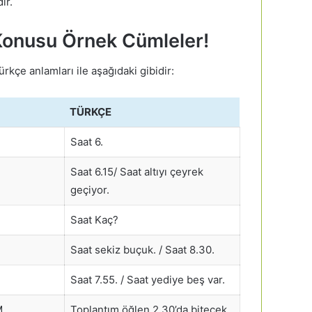
ır.
 Konusu Örnek Cümleler!
Türkçe anlamları ile aşağıdaki gibidir:
TÜRKÇE
Saat 6.
Saat 6.15/ Saat altıyı çeyrek
geçiyor.
Saat Kaç?
Saat sekiz buçuk. / Saat 8.30.
Saat 7.55. / Saat yediye beş var.
M.
Toplantım öğlen 2.30’da bitecek.