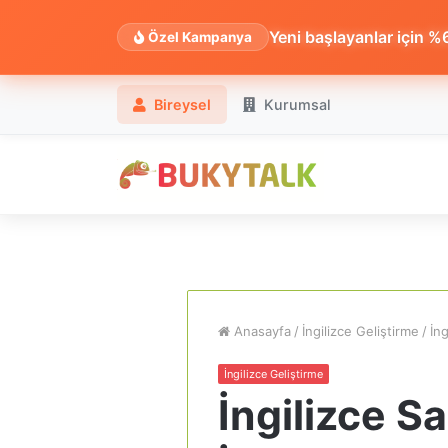
Yeni başlayanlar için %60
Özel Kampanya
Bireysel
Kurumsal
Anasayfa
/
İngilizce Geliştirme
/
İng
İngilizce Geliştirme
İngilizce S