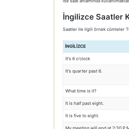
ise saat anlamında kullanılmaktad
İngilizce Saatler
Saatler ile ilgili örnek cümleler 
İNGILIZCE
It's 6 o'clock
It's quarter past 6.
What time is it?
It is half past eight.
It is five to eight.
My meeting will end at 2:30 P.