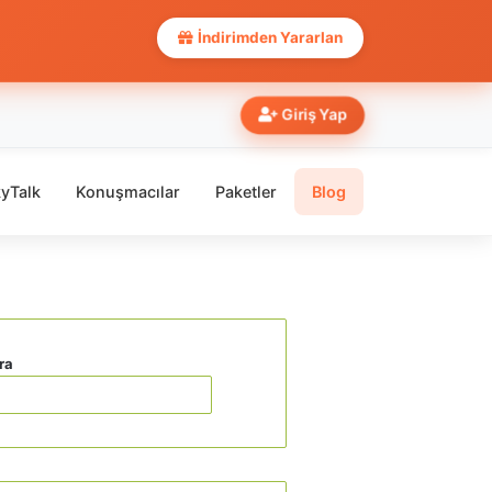
İndirimden Yararlan
Giriş Yap
yTalk
Konuşmacılar
Paketler
Blog
ra