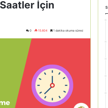
Saatler İçin
S
0
15.604
1 dakika okuma süresi