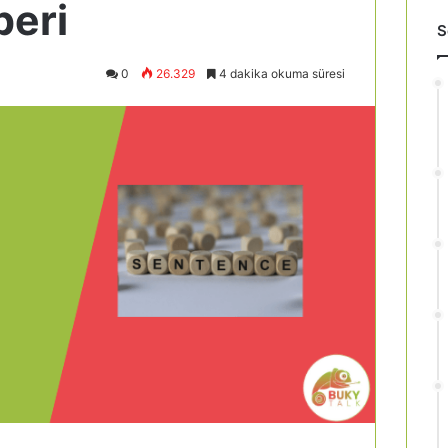
eri
S
0
26.329
4 dakika okuma süresi