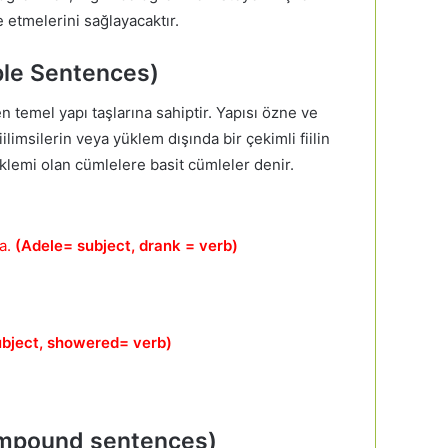
de etmelerini sağlayacaktır.
ple Sentences)
en temel yapı taşlarına sahiptir. Yapısı özne ve
iilimsilerin veya yüklem dışında bir çekimli fiilin
üklemi olan cümlelere basit cümleler denir.
a.
(
Adele
=
subject
,
drank
=
verb
)
ubject, showered= verb)
ompound sentences)