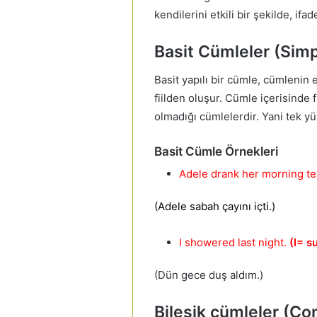
kendilerini etkili bir şekilde, ifa
Basit Cümleler (Sim
Basit yapılı bir cümle, cümlenin 
fiilden oluşur. Cümle içerisinde f
olmadığı cümlelerdir. Yani tek y
Basit Cümle Örnekleri
Adele drank her morning te
(Adele sabah çayını içti.)
I showered last night.
(I= s
(Dün gece duş aldım.)
Bileşik cümleler (C