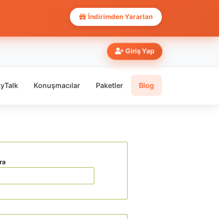
İndirimden Yararlan
Giriş Yap
yTalk
Konuşmacılar
Paketler
Blog
ra