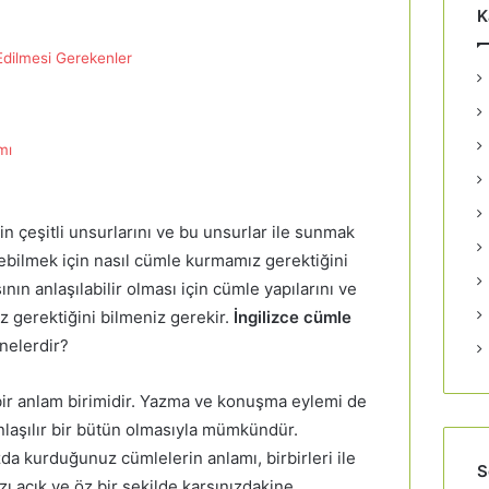
K
Edilmesi Gerekenler
mı
n çeşitli unsurlarını ve bu unsurlar ile sunmak
letebilmek için nasıl cümle kurmamız gerektiğini
nın anlaşılabilir olması için cümle yapılarını ve
z gerektiğini bilmeniz gerekir.
İngilizce cümle
nelerdir?
bir anlam birimidir. Yazma ve konuşma eylemi de
anlaşılır bir bütün olmasıyla mümkündür.
a kurduğunuz cümlelerin anlamı, birbirleri ile
S
zı açık ve öz bir şekilde karşınızdakine