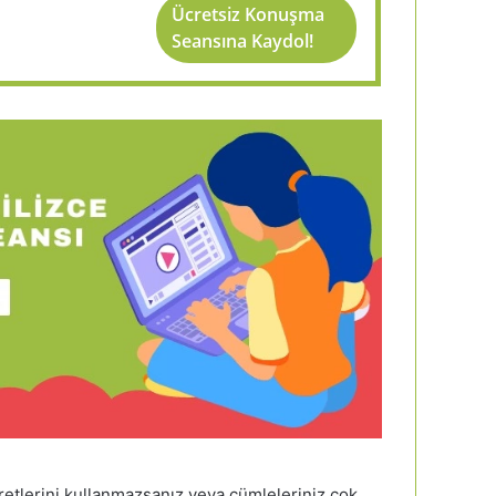
Ücretsiz Konuşma
Seansına Kaydol!
aretlerini kullanmazsanız veya cümleleriniz çok