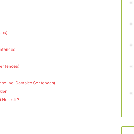
ces)
entences)
Sentences)
Compound-Complex Sentences)
leri
 Nelerdir?