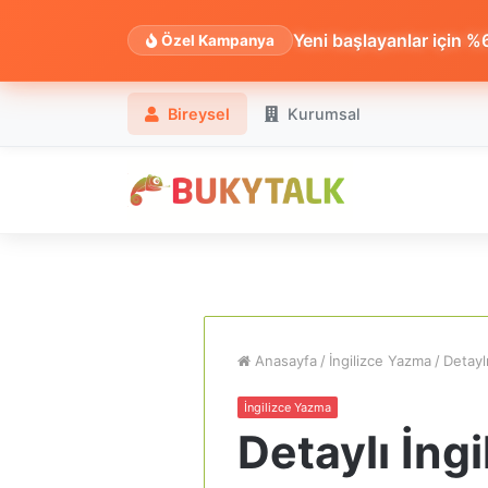
Yeni başlayanlar için %60
Özel Kampanya
Bireysel
Kurumsal
Anasayfa
/
İngilizce Yazma
/
Detayl
İngilizce Yazma
Detaylı İng