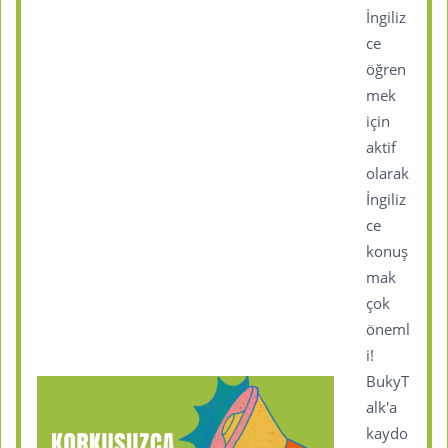
İngiliz
ce
öğren
mek
için
aktif
olarak
İngiliz
ce
konuş
mak
çok
öneml
i!
BukyT
alk'a
kaydo