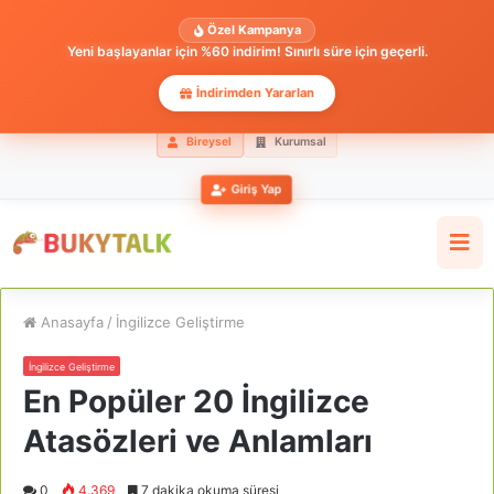
Özel Kampanya
Yeni başlayanlar için %60 indirim! Sınırlı süre için geçerli.
İndirimden Yararlan
Bireysel
Kurumsal
Giriş Yap
Anasayfa
/
İngilizce Geliştirme
İngilizce Geliştirme
En Popüler 20 İngilizce
Atasözleri ve Anlamları
0
4.369
7 dakika okuma süresi