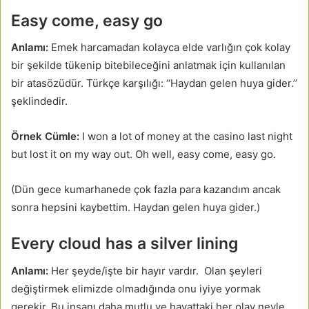
Easy come, easy go
Anlamı:
Emek harcamadan kolayca elde varlığın çok kolay
bir şekilde tükenip bitebileceğini anlatmak için kullanılan
bir atasözüdür. Türkçe karşılığı: ‘‘Haydan gelen huya gider.’’
şeklindedir.
Örnek Cümle:
I won a lot of money at the casino last night
but lost it on my way out. Oh well, easy come, easy go.
(Dün gece kumarhanede çok fazla para kazandım ancak
sonra hepsini kaybettim. Haydan gelen huya gider.)
Every cloud has a silver lining
Anlamı:
Her şeyde/işte bir hayır vardır. Olan şeyleri
değiştirmek elimizde olmadığında onu iyiye yormak
gerekir. Bu insanı daha mutlu ve hayattaki her olay neyle