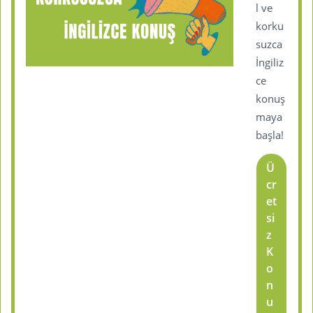
l ve
korku
suzca
İngiliz
ce
konuş
maya
başla!
Ü
cr
et
si
z
K
o
n
u