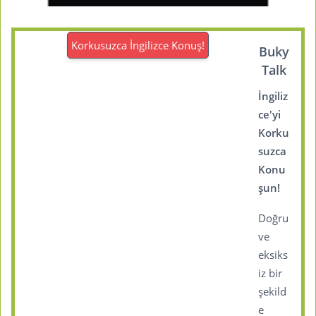
Korkusuzca İngilizce Konuş!
Buky
Talk
İngiliz
ce'yi
Korku
suzca
Konu
şun!
Doğru
ve
eksiks
iz bir
şekild
e