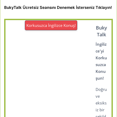
BukyTalk Ücretsiz Seansını Denemek İsterseniz Tıklayın!
Korkusuzca İngilizce Konuş!
Buky
Talk
İngiliz
ce'yi
Korku
suzca
Konu
şun!
Doğru
ve
eksiks
iz bir
şekild