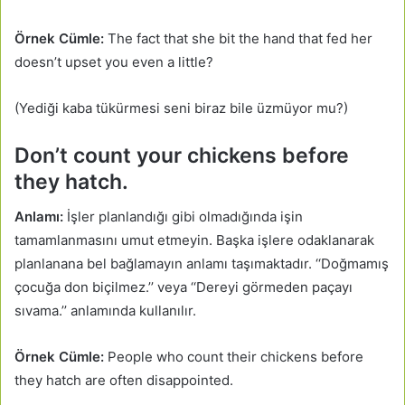
Örnek Cümle:
The fact that she bit the hand that fed her
doesn’t upset you even a little?
(Yediği kaba tükürmesi seni biraz bile üzmüyor mu?)
Don’t count your chickens before
they hatch.
Anlamı:
İşler planlandığı gibi olmadığında işin
tamamlanmasını umut etmeyin. Başka işlere odaklanarak
planlanana bel bağlamayın anlamı taşımaktadır. ‘‘Doğmamış
çocuğa don biçilmez.’’ veya ‘‘Dereyi görmeden paçayı
sıvama.’’ anlamında kullanılır.
Örnek Cümle:
People who count their chickens before
they hatch are often disappointed.