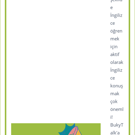
e
İngiliz
ce
öğren
mek
için
aktif
olarak
İngiliz
ce
konuş
mak
çok
öneml
i!
BukyT
alk'a