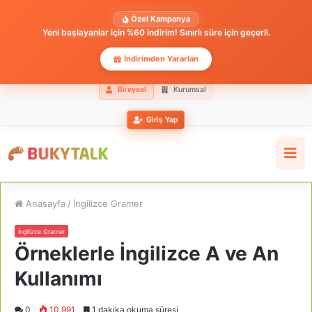
Özel Kampanya
Yeni başlayanlar için %60 indirim! Sınırlı süre için geçerli.
İndirimden Yararlan
Bireysel
Kurumsal
Giriş Yap
Anasayfa
/
İngilizce Gramer
İngilizce Gramer
Örneklerle İngilizce A ve An
Kullanımı
0
10.991
1 dakika okuma süresi