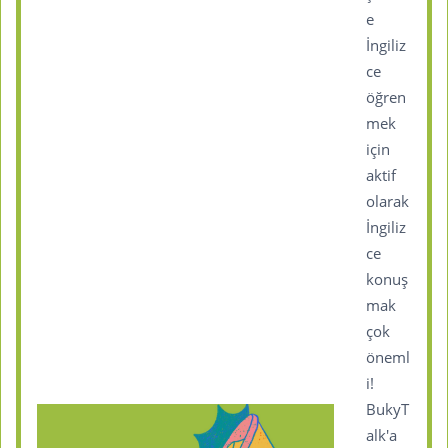
e
İngiliz
ce
öğren
mek
için
aktif
olarak
İngiliz
ce
konuş
mak
çok
öneml
i!
BukyT
alk'a