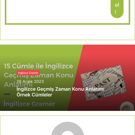
ol
!
İngilizce Gramer
26 Aralık 2023
İngilizce Geçmiş Zaman Konu Anlatımı
Örnek Cümleler