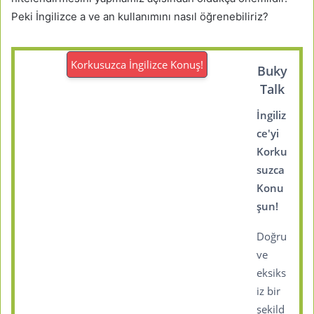
Peki İngilizce a ve an kullanımını nasıl öğrenebiliriz?
Korkusuzca İngilizce Konuş!
Buky
Talk
İngiliz
ce'yi
Korku
suzca
Konu
şun!
Doğru
ve
eksiks
iz bir
şekild