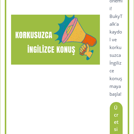
öneml
i!
BukyT
alk'a
kaydo
l ve
korku
suzca
İngiliz
ce
konuş
maya
başla!
Ü
cr
et
si