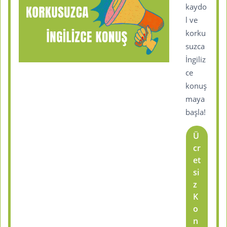
kaydo
l ve
korku
suzca
İngiliz
ce
konuş
maya
başla!
Ü
cr
et
si
z
K
o
n