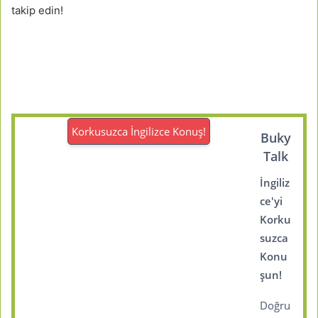
takip edin!
Korkusuzca İngilizce Konuş!
Buky
Talk
İngiliz
ce'yi
Korku
suzca
Konu
şun!
Doğru