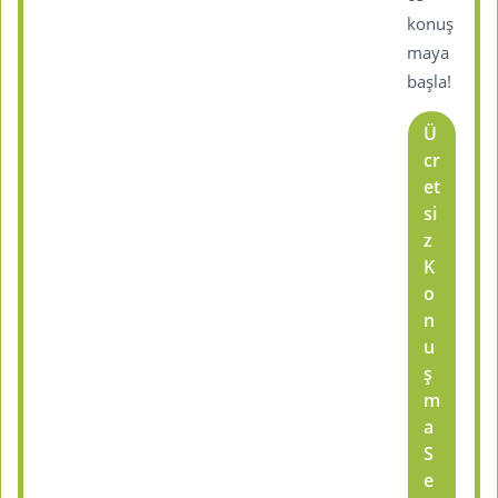
konuş
maya
başla!
Ü
cr
et
si
z
K
o
n
u
ş
m
a
S
e