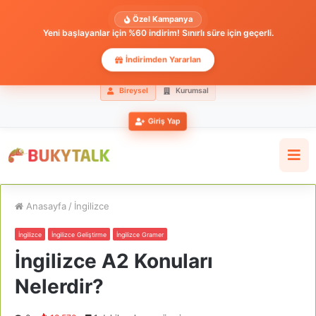
Özel Kampanya
Yeni başlayanlar için %60 indirim! Sınırlı süre için geçerli.
İndirimden Yararlan
Bireysel
Kurumsal
Giriş Yap
Anasayfa
/
İngilizce
İngilizce
İngilizce Geliştirme
İngilizce Gramer
İngilizce A2 Konuları
Nelerdir?