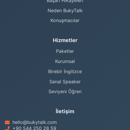
Başarı Hikayeleri
Neden BukyTalk
Konuşmacılar
Hizmetler
Paketler
Kurumsal
Birebir İngilizce
Sanal Speaker
Seviyeni Öğren
İletişim
hello@bukytalk.com
+90 544 250 28 59