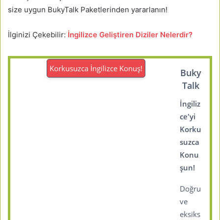
size uygun BukyTalk Paketlerinden yararlanın!
İlginizi Çekebilir:
İngilizce Geliştiren Diziler Nelerdir?
Korkusuzca İngilizce Konuş!
Buky
Talk
İngiliz
ce'yi
Korku
suzca
Konu
şun!
Doğru
ve
eksiks