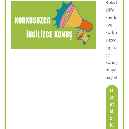
BukyT
alk'a
kaydo
l ve
korku
suzca
İngiliz
ce
konuş
maya
başla!
Ü
cr
et
si
z
K