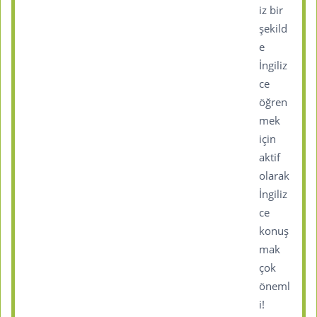
iz bir
şekild
e
İngiliz
ce
öğren
mek
için
aktif
olarak
İngiliz
ce
konuş
mak
çok
öneml
i!