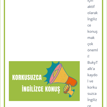
için
aktif
olarak
İngiliz
ce
konuş
mak
çok
öneml
i!
BukyT
alk'a
kaydo
l ve
korku
suzca
İngiliz
ce