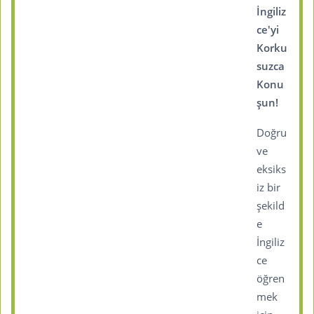
İngiliz
ce'yi
Korku
suzca
Konu
şun!
Doğru
ve
eksiks
iz bir
şekild
e
İngiliz
ce
öğren
mek