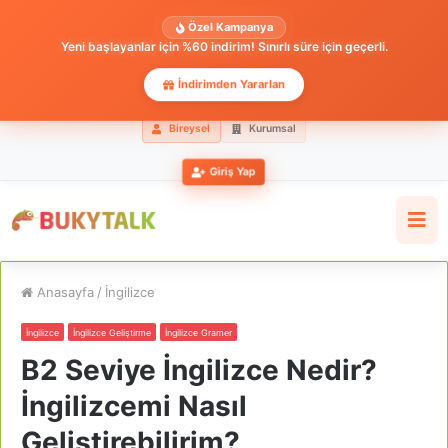
Özel Kampanya
Yeni başlayanlar için %60 indirim! Sınırlı süre için geçerli.
İndirimden Yararlan
Bireysel
Kurumsal
Giriş Yap
Anasayfa
/
İngilizce
İngilizce
İngilizce Geliştirme
İngilizce Gramer
B2 Seviye İngilizce Nedir?
İngilizcemi Nasıl
Geliştirebilirim?