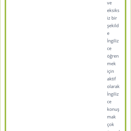
ve
eksiks
iz bir
şekild
e
İngiliz
ce
öğren
mek
için
aktif
olarak
İngiliz
ce
konuş
mak
çok