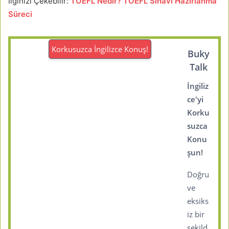
İlginizi Çekebilir:
TOEFL Nedir? TOEFL Sınavı Hazırlanma
Süreci
Korkusuzca İngilizce Konuş!
Buky
Talk
İngiliz
ce'yi
Korku
suzca
Konu
şun!
Doğru
ve
eksiks
iz bir
şekild