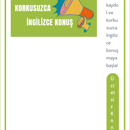
kaydo
l ve
korku
suzca
İngiliz
ce
konuş
maya
başla!
Ü
cr
et
si
z
K
o
n