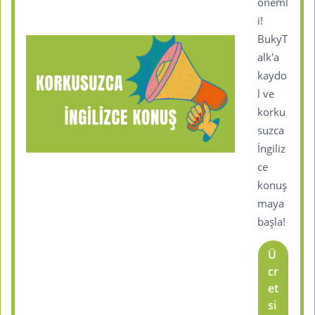
öneml
i!
BukyT
alk'a
kaydo
l ve
korku
suzca
İngiliz
ce
konuş
maya
başla!
Ü
cr
et
si