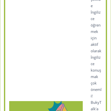
e
İngiliz
ce
öğren
mek
için
aktif
olarak
İngiliz
ce
konuş
mak
çok
öneml
i!
BukyT
alk'a