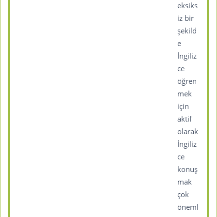
eksiks
iz bir
şekild
e
İngiliz
ce
öğren
mek
için
aktif
olarak
İngiliz
ce
konuş
mak
çok
öneml