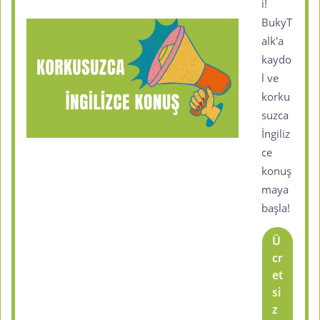
i!
BukyT
alk'a
kaydo
l ve
korku
suzca
İngiliz
ce
konuş
maya
başla!
Ü
cr
et
si
z