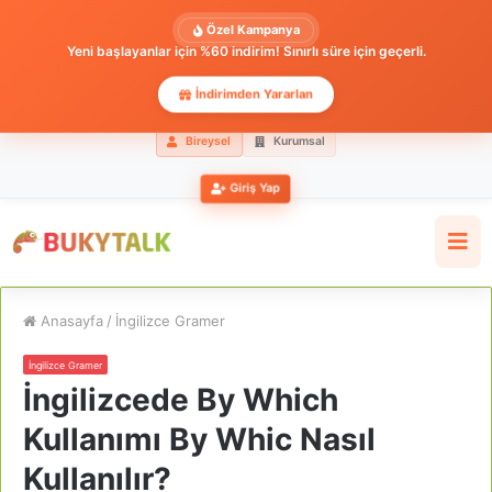
Özel Kampanya
Yeni başlayanlar için %60 indirim! Sınırlı süre için geçerli.
İndirimden Yararlan
Bireysel
Kurumsal
Giriş Yap
Anasayfa
/
İngilizce Gramer
İngilizce Gramer
İngilizcede By Which
Kullanımı By Whic Nasıl
Kullanılır?