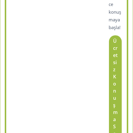
ce
konuş
maya
başla!
Ü
cr
et
si
z
K
o
n
u
ş
m
a
S