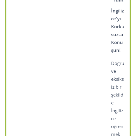
İngiliz
ce'yi
Korku
suzca
Konu
şun!
Doğru
ve
eksiks
iz bir
şekild
e
İngiliz
ce
öğren
mek