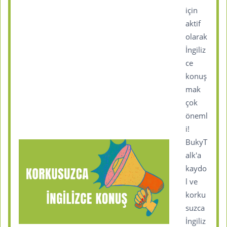
için
aktif
olarak
İngiliz
ce
konuş
mak
çok
öneml
i!
BukyT
alk'a
kaydo
l ve
korku
suzca
İngiliz