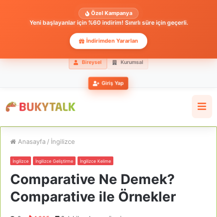
Özel Kampanya
Yeni başlayanlar için %60 indirim! Sınırlı süre için geçerli.
İndirimden Yararlan
Bireysel
Kurumsal
Giriş Yap
Anasayfa
/
İngilizce
İngilizce
İngilizce Geliştirme
İngilizce Kelime
Comparative Ne Demek?
Comparative ile Örnekler