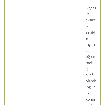
Doğru
ve
eksiks
iz bir
şekild
e
İngiliz
ce
öğren
mek
için
aktif
olarak
İngiliz
ce
konuş