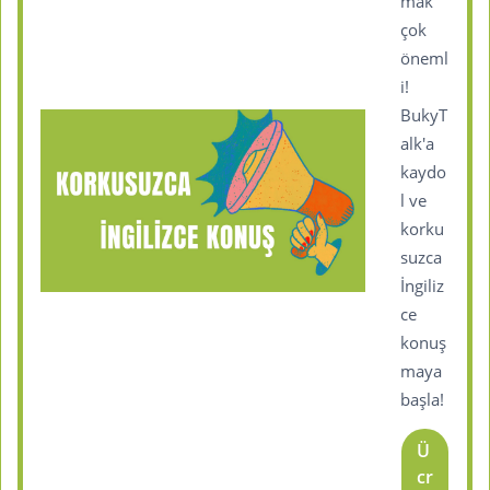
mak
çok
öneml
i!
BukyT
alk'a
kaydo
l ve
korku
suzca
İngiliz
ce
konuş
maya
başla!
Ü
cr