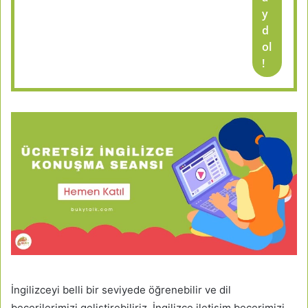
y
d
ol
!
İngilizceyi belli bir seviyede öğrenebilir ve dil
becerilerimizi geliştirebiliriz. İngilizce iletişim becerimizi