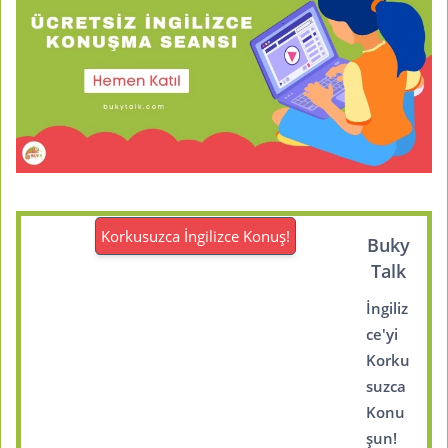
Korkusuzca İngilizce Konuş!
Buky
Talk
İngiliz
ce'yi
Korku
suzca
Konu
şun!