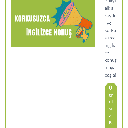
BukyT
alk'a
kaydo
l ve
korku
suzca
İngiliz
ce
konuş
maya
başla!
Ü
cr
et
si
z
K