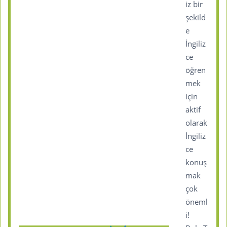
iz bir
şekild
e
İngiliz
ce
öğren
mek
için
aktif
olarak
İngiliz
ce
konuş
mak
çok
öneml
i!