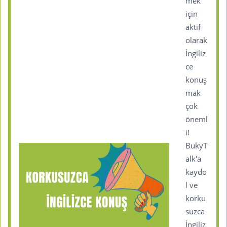
mek
için
aktif
olarak
İngiliz
ce
konuş
mak
çok
öneml
i!
BukyT
alk'a
kaydo
l ve
korku
suzca
İngiliz