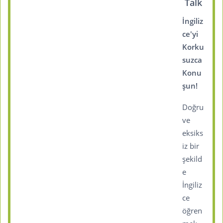
Talk
İngiliz
ce'yi
Korku
suzca
Konu
şun!
Doğru
ve
eksiks
iz bir
şekild
e
İngiliz
ce
öğren