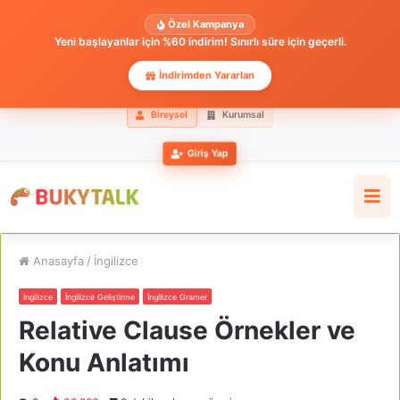
Özel Kampanya
Yeni başlayanlar için %60 indirim! Sınırlı süre için geçerli.
İndirimden Yararlan
Bireysel
Kurumsal
Giriş Yap
Anasayfa
/
İngilizce
İngilizce
İngilizce Geliştirme
İngilizce Gramer
Relative Clause Örnekler ve
Konu Anlatımı