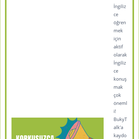
İngiliz
ce
öğren
mek
için
aktif
olarak
İngiliz
ce
konuş
mak
çok
öneml
i!
BukyT
alk'a
kaydo