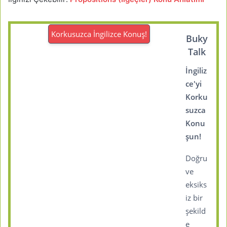
Korkusuzca İngilizce Konuş!
Buky
Talk
İngiliz
ce'yi
Korku
suzca
Konu
şun!
Doğru
ve
eksiks
iz bir
şekild
e