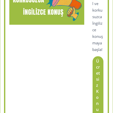
l ve
korku
suzca
İngiliz
ce
konuş
maya
başla!
Ü
cr
et
si
z
K
o
n
u