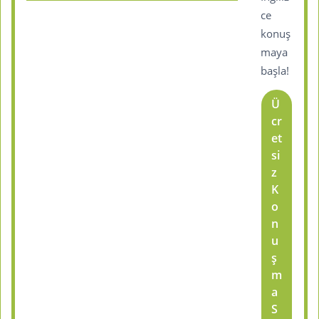
ce
konuş
maya
başla!
Ü
cr
et
si
z
K
o
n
u
ş
m
a
S