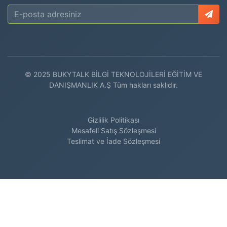
© 2025 BUKYTALK BİLGİ TEKNOLOJİLERİ EĞİTİM VE
DANIŞMANLIK A.Ş Tüm hakları saklıdır.
Gizlilik Politikası
Mesafeli Satış Sözleşmesi
Teslimat ve İade Sözleşmesi