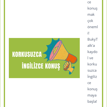
ce
konuş
mak
çok
öneml
i!
BukyT
alk'a
kaydo
l ve
korku
suzca
İngiliz
ce
konuş
maya
başla!