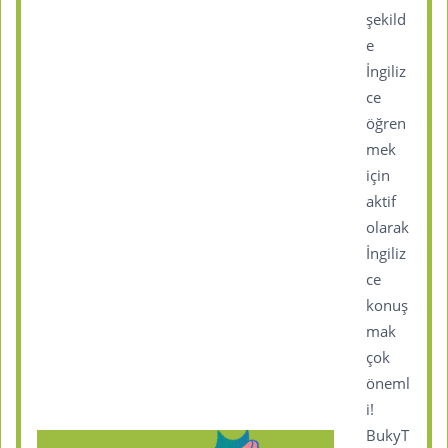
şekild
e
İngiliz
ce
öğren
mek
için
aktif
olarak
İngiliz
ce
konuş
mak
çok
öneml
i!
BukyT