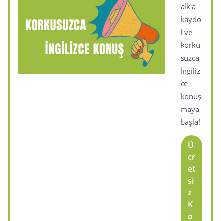
alk'a
kaydo
l ve
korku
suzca
İngiliz
ce
konuş
maya
başla!
Ü
cr
et
si
z
K
o