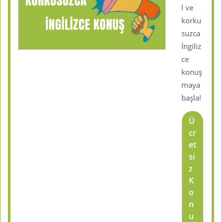
l ve
korku
suzca
İngiliz
ce
konuş
maya
başla!
Ü
cr
et
si
z
K
o
n
u