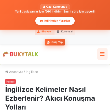
Özel Kampanya
Yeni başlayanlar için %60 indirim! Sınırlı süre için geçerli.
İndirimden Yararlan
Bireysel
Kurumsal
Giriş Yap
Anasayfa
/
İngilizce
İngilizce
İngilizce Kelimeler Nasıl
Ezberlenir? Akıcı Konuşma
Yolları