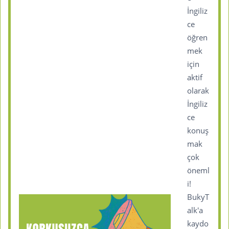
İngiliz
ce
öğren
mek
için
aktif
olarak
İngiliz
ce
konuş
mak
çok
öneml
i!
BukyT
alk'a
kaydo