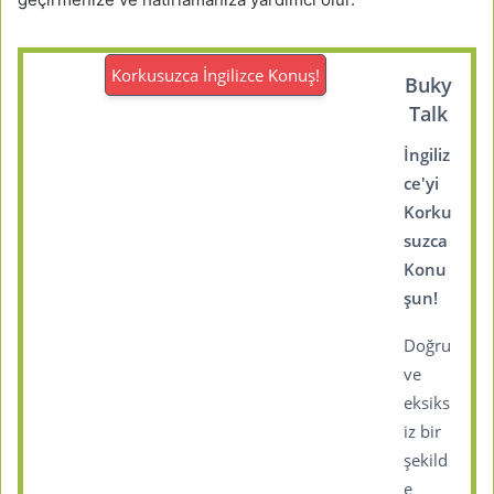
Korkusuzca İngilizce Konuş!
Buky
Talk
İngiliz
ce'yi
Korku
suzca
Konu
şun!
Doğru
ve
eksiks
iz bir
şekild
e