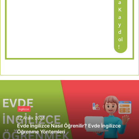
a
K
a
y
d
ol
!
İngilizce
27 Aralık 2023
Evde İngilizce Nasıl Öğrenilir? Evde İngilizce
Öğrenme Yöntemleri