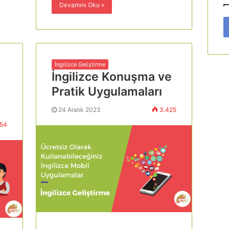
Devamını Oku »
İngilizce Geliştirme
İngilizce Konuşma ve
g
Pratik Uygulamaları
24 Aralık 2023
3.425
54