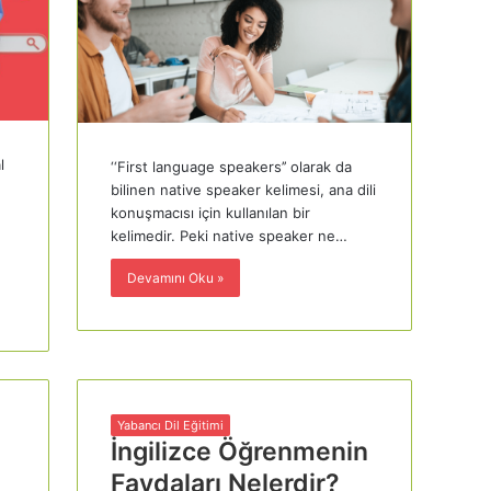
l
‘‘First language speakers’’ olarak da
bilinen native speaker kelimesi, ana dili
konuşmacısı için kullanılan bir
kelimedir. Peki native speaker ne…
Devamını Oku »
Yabancı Dil Eğitimi
İngilizce Öğrenmenin
Faydaları Nelerdir?