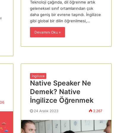
Teknoloji çağında, dil öğrenme artık
geleneksel sınıf ortamlarından çok
daha geniş bir evrene taşındı. İngilizce
ı
gibi global bir dilin öğrenilmesi,…
Devamını Oku »
İngilizce
Native Speaker Ne
Demek? Native
İngilizce Öğrenmek
36
24 Aralık 2023
2.267