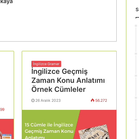
nkaya
S
İngilizce Gramer
İngilizce Geçmiş
Zaman Konu Anlatımı
Örnek Cümleler
26 Aralık 2023
56.272
399