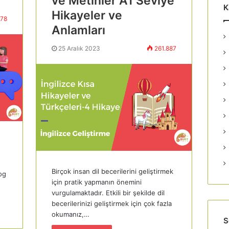
ve Metinler A1 Seviye
K
Hikayeler ve
78
Anlamları
25 Aralık 2023
261.887
Birçok insan dil becerilerini geliştirmek
log
için pratik yapmanın önemini
vurgulamaktadır. Etkili bir şekilde dil
becerilerinizi geliştirmek için çok fazla
okumanız,…
S