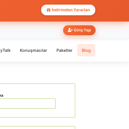
İndirimden Yararlan
Giriş Yap
yTalk
Konuşmacılar
Paketler
Blog
ra