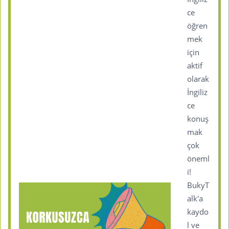
ce
öğren
mek
için
aktif
olarak
İngiliz
ce
konuş
mak
çok
öneml
i!
BukyT
alk'a
kaydo
l ve