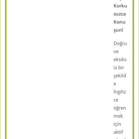
Korku
suzca
Konu
şun!
Doğru
ve
eksiks
iz bir
şekild
e
İngiliz
ce
öğren
mek
için
aktif