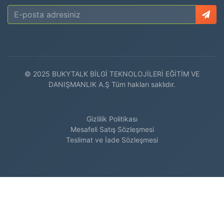
© 2025 BUKYTALK BİLGİ TEKNOLOJİLERİ EĞİTİM VE
DANIŞMANLIK A.Ş Tüm hakları saklıdır.
Gizlilik Politikası
Mesafeli Satış Sözleşmesi
Teslimat ve İade Sözleşmesi