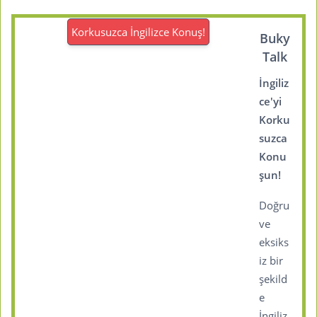
Korkusuzca İngilizce Konuş!
Buky
Talk
İngiliz
ce'yi
Korku
suzca
Konu
şun!
Doğru
ve
eksiks
iz bir
şekild
e
İngiliz