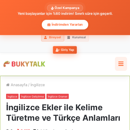
Özel Kampanya
Yeni başlayanlar için %60 indirim! Sınırlı süre için geçerli.
İndirimden Yararlan
Bireysel
Kurumsal
Giriş Yap
Anasayfa
/
İngilizce
İngilizce
İngilizce Geliştirme
İngilizce Gramer
İngilizce Ekler ile Kelime
Türetme ve Türkçe Anlamları