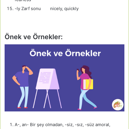
-ly Zarf sonu nicely, quickly
Önek ve Örnekler:
A-, an- Bir şey olmadan, -siz, -sız, -süz amoral,