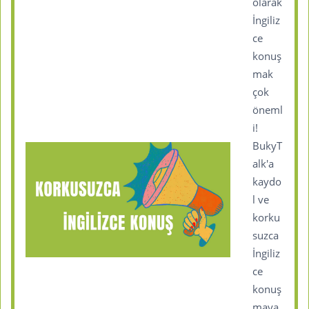
olarak
İngiliz
ce
konuş
mak
çok
öneml
i!
BukyT
alk'a
kaydo
l ve
korku
suzca
İngiliz
ce
konuş
maya