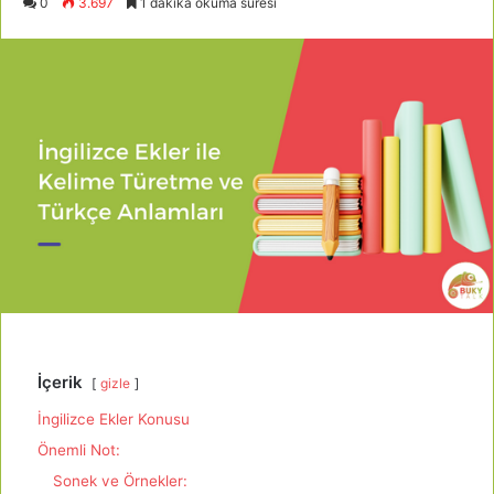
0
3.697
1 dakika okuma süresi
İçerik
gizle
İngilizce Ekler Konusu
Önemli Not:
Sonek ve Örnekler: