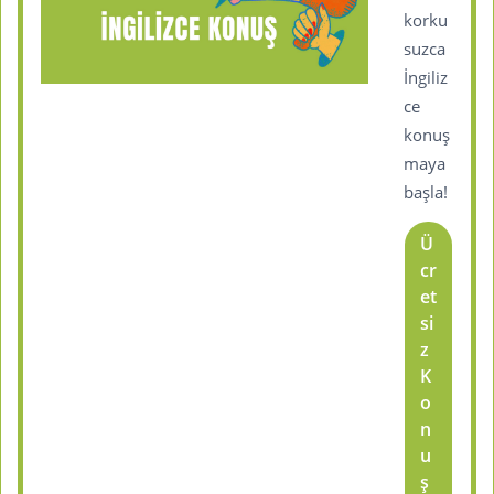
korku
suzca
İngiliz
ce
konuş
maya
başla!
Ü
cr
et
si
z
K
o
n
u
ş