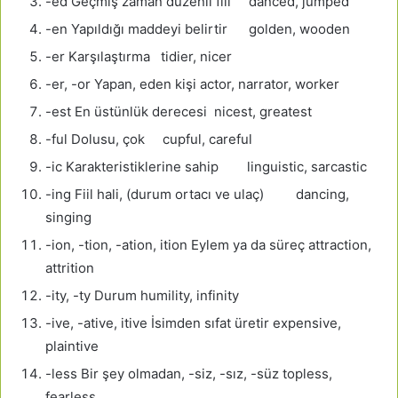
-ed Geçmiş zaman düzenli fiil danced, jumped
-en Yapıldığı maddeyi belirtir golden, wooden
-er Karşılaştırma tidier, nicer
-er, -or Yapan, eden kişi actor, narrator, worker
-est En üstünlük derecesi nicest, greatest
-ful Dolusu, çok cupful, careful
-ic Karakteristiklerine sahip linguistic, sarcastic
-ing Fiil hali, (durum ortacı ve ulaç) dancing,
singing
-ion, -tion, -ation, ition Eylem ya da süreç attraction,
attrition
-ity, -ty Durum humility, infinity
-ive, -ative, itive İsimden sıfat üretir expensive,
plaintive
-less Bir şey olmadan, -siz, -sız, -süz topless,
fearless