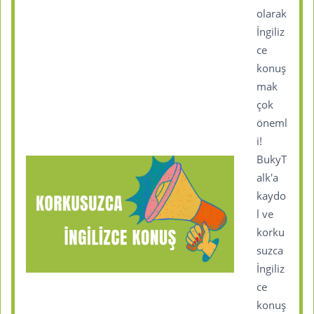
olarak
İngiliz
ce
konuş
mak
çok
öneml
i!
BukyT
alk'a
kaydo
l ve
korku
suzca
İngiliz
ce
konuş