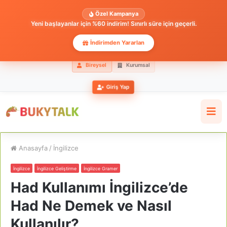
Özel Kampanya
Yeni başlayanlar için %60 indirim! Sınırlı süre için geçerli.
İndirimden Yararlan
Bireysel
Kurumsal
Giriş Yap
Anasayfa
/
İngilizce
İngilizce
İngilizce Geliştirme
İngilizce Gramer
Had Kullanımı İngilizce’de
Had Ne Demek ve Nasıl
Kullanılır?