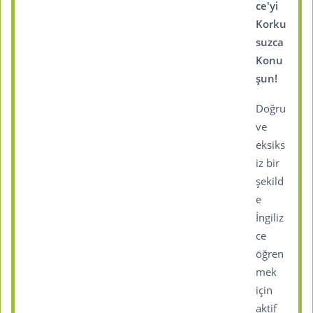
ce'yi
Korku
suzca
Konu
şun!
Doğru
ve
eksiks
iz bir
şekild
e
İngiliz
ce
öğren
mek
için
aktif