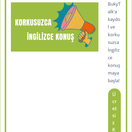
BukyT
alk'a
kaydo
l ve
korku
suzca
İngiliz
ce
konuş
maya
başla!
Ü
cr
et
si
z
K