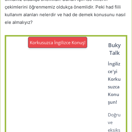
çekimlerini öğrenmemiz oldukça önemlidir. Peki had fiili
kullanım alanları nelerdir ve had de demek konusunu nasıl
ele almalıyız?
Korkusuzca İngilizce Konuş!
Buky
Talk
İngiliz
ce'yi
Korku
suzca
Konu
şun!
Doğru
ve
eksiks