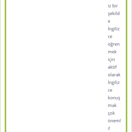
iz bir
şekild
e
İngiliz
ce
öğren
mek
için
aktif
olarak
İngiliz
ce
konuş
mak
çok
öneml
i!