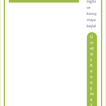
İngiliz
ce
konuş
maya
başla!
Ü
cr
et
si
z
K
o
n
u
ş
m
a
S