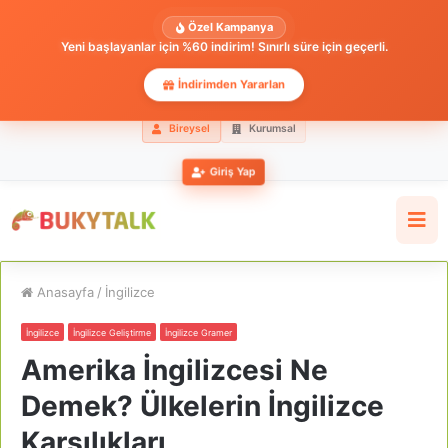
Özel Kampanya
Yeni başlayanlar için %60 indirim! Sınırlı süre için geçerli.
İndirimden Yararlan
Bireysel
Kurumsal
Giriş Yap
Anasayfa
/
İngilizce
İngilizce
İngilizce Geliştirme
İngilizce Gramer
Amerika İngilizcesi Ne
Demek? Ülkelerin İngilizce
Karşılıkları