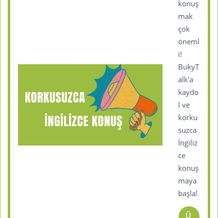
konuş
mak
çok
öneml
i!
BukyT
alk'a
kaydo
l ve
korku
suzca
İngiliz
ce
konuş
maya
başla!
Ü