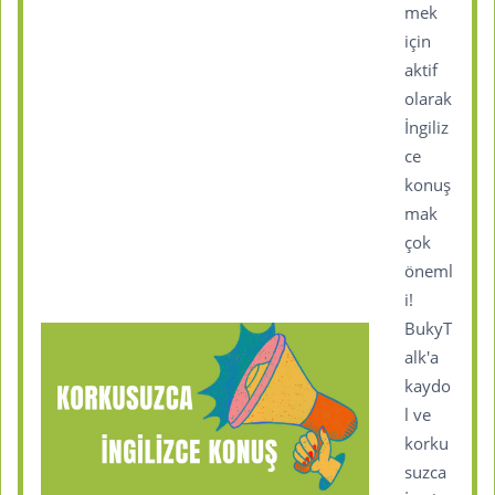
mek
için
aktif
olarak
İngiliz
ce
konuş
mak
çok
öneml
i!
BukyT
alk'a
kaydo
l ve
korku
suzca