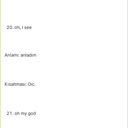
oh, I see
Anlamı: anladım
Kısaltması: Oıc.
oh my god