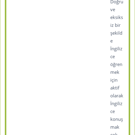
Doğru
ve
eksiks
iz bir
şekild
e
İngiliz
ce
öğren
mek
için
aktif
olarak
İngiliz
ce
konuş
mak
çok