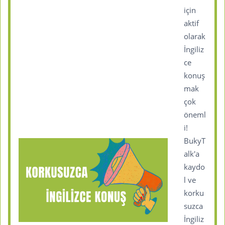
için
aktif
olarak
İngiliz
ce
konuş
mak
çok
öneml
i!
BukyT
alk'a
kaydo
l ve
korku
suzca
İngiliz