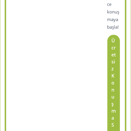
ce
konuş
maya
başla!
Ü
cr
et
si
z
K
o
n
u
ş
m
a
S