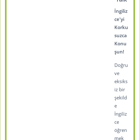
İngiliz
ce'yi
Korku
suzca
Konu
şun!
Doğru
ve
eksiks
iz bir
şekild
e
İngiliz
ce
öğren
mek