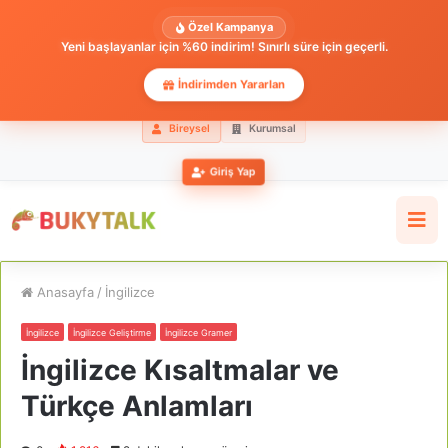
Özel Kampanya
Yeni başlayanlar için %60 indirim! Sınırlı süre için geçerli.
İndirimden Yararlan
Bireysel
Kurumsal
Giriş Yap
Anasayfa
/
İngilizce
İngilizce
İngilizce Geliştirme
İngilizce Gramer
İngilizce Kısaltmalar ve
Türkçe Anlamları