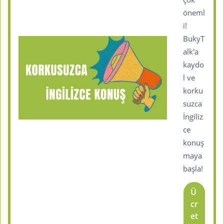
öneml
i!
BukyT
alk'a
kaydo
l ve
korku
suzca
İngiliz
ce
konuş
maya
başla!
Ü
cr
et