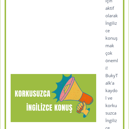
için
aktif
olarak
İngiliz
ce
konuş
mak
çok
öneml
i!
BukyT
alk'a
kaydo
l ve
korku
suzca
İngiliz
ce