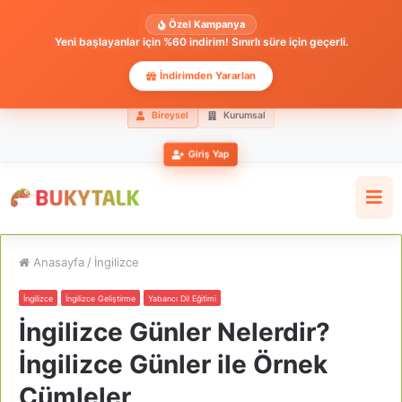
Özel Kampanya
Yeni başlayanlar için %60 indirim! Sınırlı süre için geçerli.
İndirimden Yararlan
Bireysel
Kurumsal
Giriş Yap
Anasayfa
/
İngilizce
İngilizce
İngilizce Geliştirme
Yabancı Dil Eğitimi
İngilizce Günler Nelerdir?
İngilizce Günler ile Örnek
Cümleler