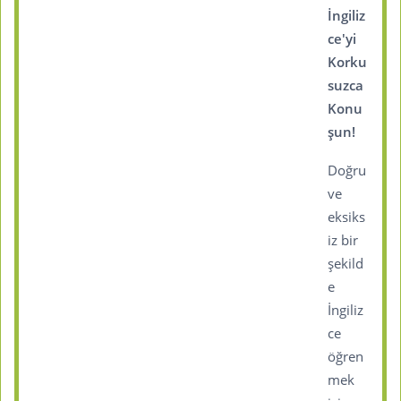
İngiliz
ce'yi
Korku
suzca
Konu
şun!
Doğru
ve
eksiks
iz bir
şekild
e
İngiliz
ce
öğren
mek