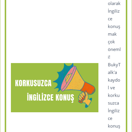
olarak
İngiliz
ce
konuş
mak
çok
öneml
i!
BukyT
alk'a
kaydo
l ve
korku
suzca
İngiliz
ce
konuş