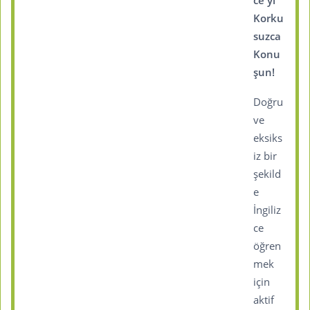
ce'yi
Korku
suzca
Konu
şun!
Doğru
ve
eksiks
iz bir
şekild
e
İngiliz
ce
öğren
mek
için
aktif