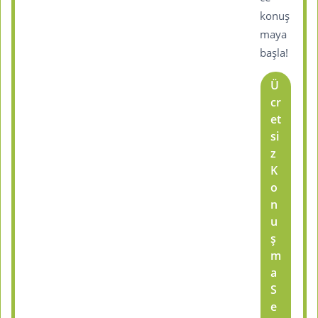
konuş
maya
başla!
Ü
cr
et
si
z
K
o
n
u
ş
m
a
S
e