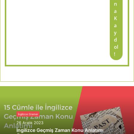
n
a
K
a
y
d
ol
!
İngilizce Gramer
26 Aralık 2023
İngilizce Geçmiş Zaman Konu Anlatımı