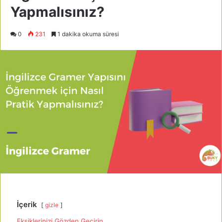
Yapmalısınız?
0
231
1 dakika okuma süresi
İçerik
gizle
Eksiklerinizi Gözden Geçirin