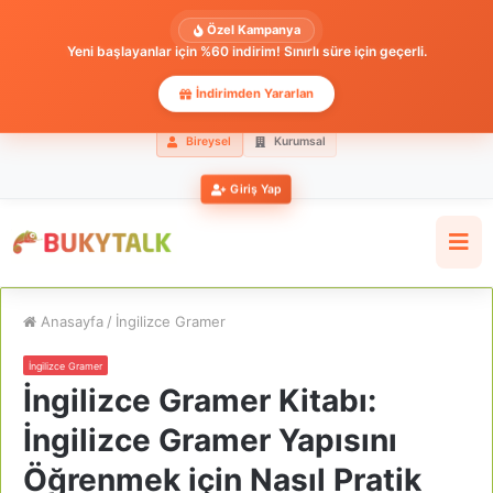
Özel Kampanya
Yeni başlayanlar için %60 indirim! Sınırlı süre için geçerli.
İndirimden Yararlan
Bireysel
Kurumsal
Giriş Yap
Anasayfa
/
İngilizce Gramer
İngilizce Gramer
İngilizce Gramer Kitabı:
İngilizce Gramer Yapısını
Öğrenmek için Nasıl Pratik