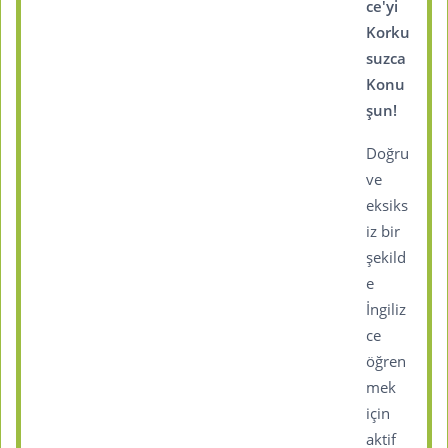
ce'yi
Korku
suzca
Konu
şun!
Doğru
ve
eksiks
iz bir
şekild
e
İngiliz
ce
öğren
mek
için
aktif