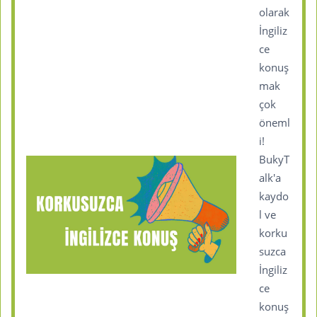
olarak
İngiliz
ce
konuş
mak
çok
öneml
i!
BukyT
alk'a
kaydo
l ve
korku
suzca
İngiliz
ce
konuş