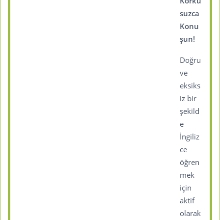
Korku
suzca
Konu
şun!
Doğru
ve
eksiks
iz bir
şekild
e
İngiliz
ce
öğren
mek
için
aktif
olarak