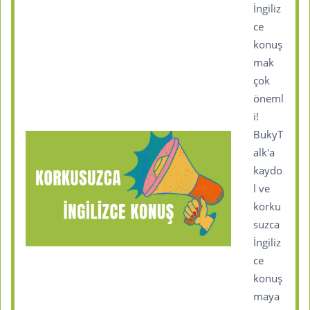
İngiliz
ce
konuş
mak
çok
öneml
i!
BukyT
alk'a
kaydo
l ve
korku
suzca
İngiliz
ce
konuş
maya