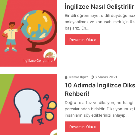
İngilizce Nasıl Geliştiril
Bir dili öğrenmeye, o dili duyduğumuz
anlayabilmek ve konuşabilmek için üze
başlarız. En…
Devamını Oku »
İngilizce Geliştirme
Merve Ilgaz
6 Mayıs 2021
10 Adımda İngilizce Dik
Rehberi!
Doğru telaffuz ve diksiyon, herhangi 
parçalarından birisidir. Diksiyonunuz;
insanların söylediklerinizi anlayıp…
Devamını Oku »