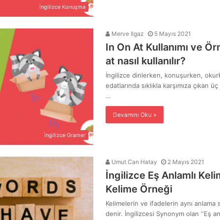
İngilizce Konuşma
Merve Ilgaz
5 Mayıs 2021
In On At Kullanımı ve Ör
at nasıl kullanılır?
İngilizce dinlerken, konuşurken, oku
edatlarında sıklıkla karşımıza çıkan üç k
…
Devamını Oku »
İngilizce Gramer
Umut Can Hatay
2 Mayıs 2021
İngilizce Eş Anlamlı Kel
Kelime Örneği
Kelimelerin ve ifadelerin aynı anlama 
denir. İngilizcesi Synonym olan ‘‘Eş an