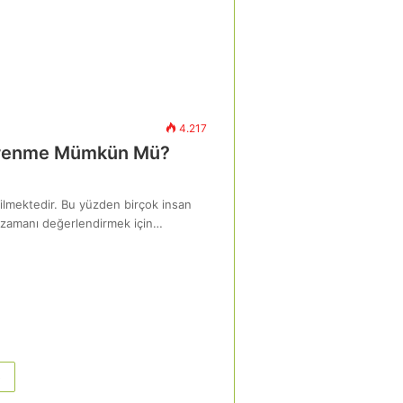
4.217
Öğrenme Mümkün Mü?
ilmektedir. Bu yüzden birçok insan
Bu zamanı değerlendirmek için…
»