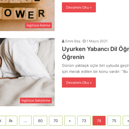
Devamını Oku »
İngilizce Kelime
Emre Baş
1 Mayıs 2021
Uyurken Yabancı Dil 
Öğrenin
Günün yaklaşık üçte biri uykuda geçir
için merak edilen bir konu vardır: ‘‘
Devamını Oku »
İngilizce Geliştirme
İlk
...
60
70
«
73
74
75