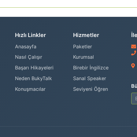
Hızlı Linkler
Hizmetler
İl
Anasayfa
Paketler
Nasıl Çalışır
Kurumsal
Başarı Hikayeleri
Birebir İngilizce
Neden BukyTalk
Sanal Speaker
Bü
Konuşmacılar
Seviyeni Öğren