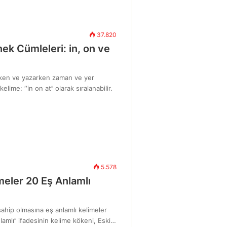
37.820
nek Cümleleri: in, on ve
rken ve yazarken zaman ve yer
elime: ‘‘in on at’’ olarak sıralanabilir.
5.578
imeler 20 Eş Anlamlı
sahip olmasına eş anlamlı kelimeler
lamlı’’ ifadesinin kelime kökeni, Eski…