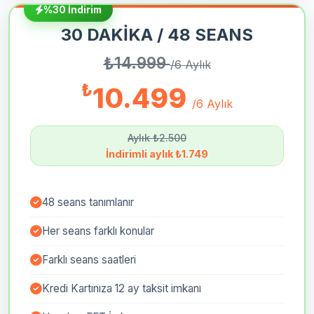
%30 İndirim
30 DAKİKA / 48 SEANS
₺
14.999
/6 Aylık
₺
10.499
/6 Aylık
Aylık ₺2.500
İndirimli aylık ₺1.749
48 seans tanımlanır
Her seans farklı konular
Farklı seans saatleri
Kredi Kartınıza 12 ay taksit imkanı