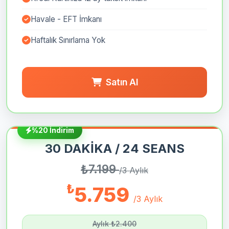
Havale - EFT İmkanı
Haftalık Sınırlama Yok
Satın Al
%20 İndirim
30 DAKİKA / 24 SEANS
₺
7.199
/3 Aylık
₺
5.759
/3 Aylık
Aylık ₺2.400