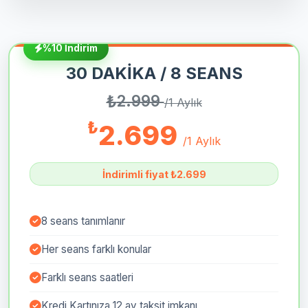
%10 İndirim
30 DAKİKA / 8 SEANS
₺
2.999
/1 Aylık
₺
2.699
/1 Aylık
İndirimli fiyat ₺2.699
8 seans tanımlanır
Her seans farklı konular
Farklı seans saatleri
Kredi Kartınıza 12 ay taksit imkanı