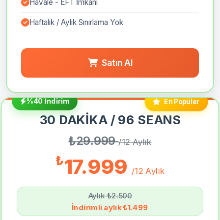
Havale - EFT İmkanı
Haftalık / Aylık Sınırlama Yok
Satın Al
%40 İndirim
En Popüler
30 DAKİKA / 96 SEANS
₺
29.999
/12 Aylık
₺
17.999
/12 Aylık
Aylık ₺2.500
İndirimli aylık ₺1.499