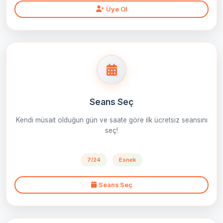
Üye Ol
Seans Seç
Kendi müsait olduğun gün ve saate göre ilk ücretsiz seansını
seç!
7/24
Esnek
Seans Seç